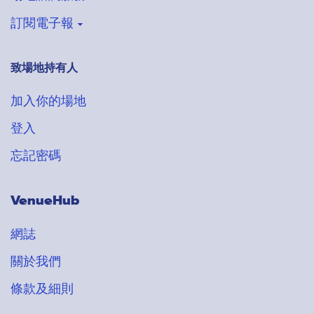
訂閱電子報
致場地持有人
登記收取VenueHub電子通訊
搶先獲得最新場地情報
多至 300
多至 30
多至 500
多至 1800
多至 100
加入我的喜愛清單
加入我的喜愛清單
加入我的喜愛清單
加入我的喜愛清單
加入我的喜愛清單
加入你的場地
$498+ ~ $698+ 每位客人
$280 ~ $980 每小時
多至 100
加入我的喜愛清單
多至 100
多至 180
加入我的喜愛清單
加入我的喜愛清單
登入
$500 ~ $800 每小時
$1200 ~ $1500 每小時
$500+ 每小時
忘記密碼
VenueHub
網誌
關於我們
條款及細則