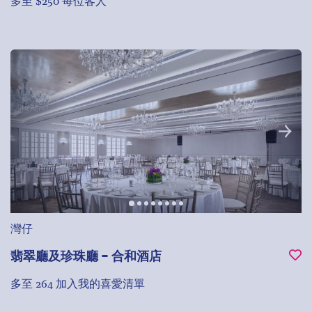
多至 $250 每位客人
灣仔
翡翠廳及珍珠廳 - 合和酒店
多至 264
加入我的喜愛清單