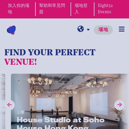
加入你的場
幫助和常見問
場地登
Eight52
地
題
入
Events
場地
FIND YOUR PERFECT
VENUE!
上環
House Studio at Soho
House Hong Kong