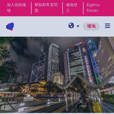
加入你的場
幫助和常見問
場地登
Eight52
地
題
入
Events
場地