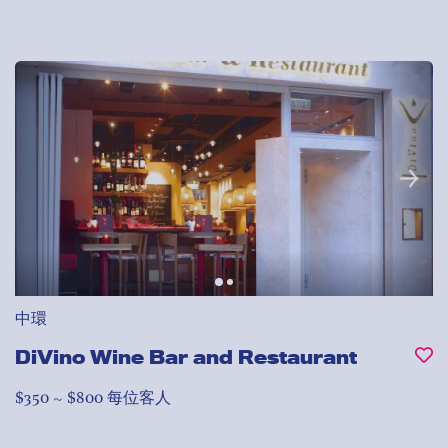
中環
DiVino Wine Bar and Restaurant
$350 ~ $800 每位客人