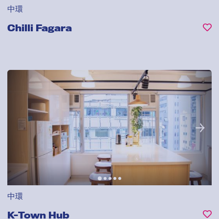
中環
Chilli Fagara
中環
K-Town Hub