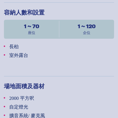
容納人數和設置
1 ~ 70
1 ~ 120
座位
企位
長枱
室外露台
場地面積及器材
2000 平方呎
自定燈光
擴音系統/ 麥克風