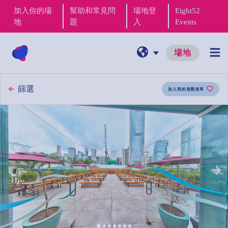
加入你的場
幫助和常見問
場地登
Eight52
地
題
入
Events
場地
篩選
加入我的喜愛清單