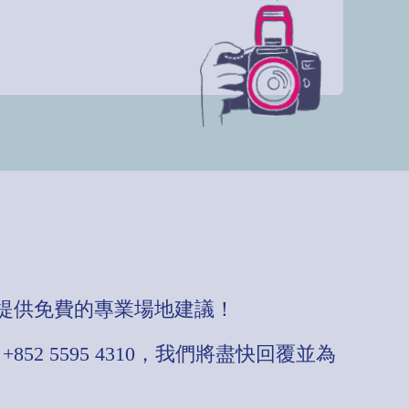
提供免費的專業場地建議！
852 5595 4310，我們將盡快回覆並為