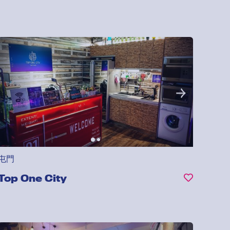
屯門
Top One City