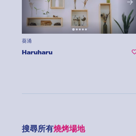
葵涌
Haruharu
搜尋所有
燒烤場地