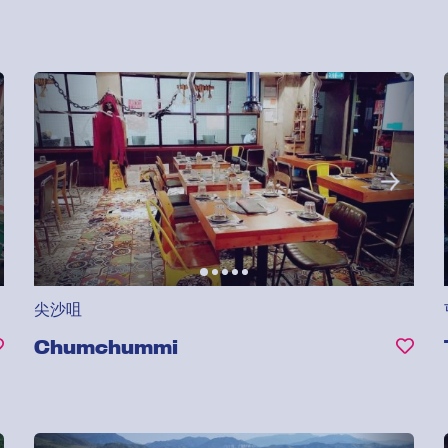
尖沙咀
Chumchummi