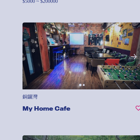
$5000 ~ $200000
銅鑼灣
My Home Cafe