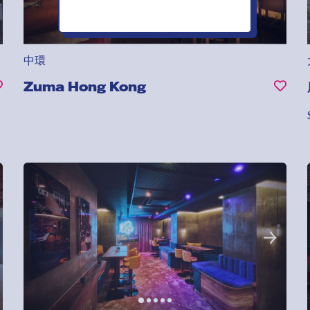
中環
Zuma Hong Kong