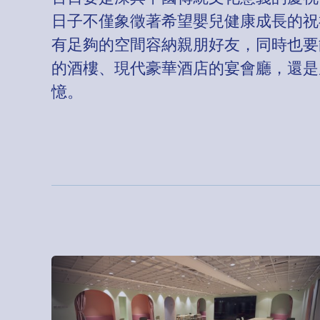
日子不僅象徵著希望嬰兒健康成長的祝
有足夠的空間容納親朋好友，同時也要
的酒樓、現代豪華酒店的宴會廳，還是風
憶。