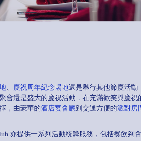
地
、
慶祝周年紀念場地
還是舉行其他節慶活動
會還是盛大的慶祝活動，在充滿歡笑與慶祝的時刻
擇，由豪華的
酒店宴會廳
到交通方便的
派對房
eHub 亦提供一系列活動統籌服務，包括餐飲