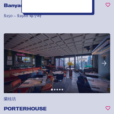
Banyan Workspace
$250 ~ $2988 每小時
蘭桂坊
PORTERHOUSE