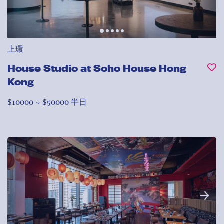
上環
House Studio at Soho House Hong
Kong
$10000 ~ $50000 半日