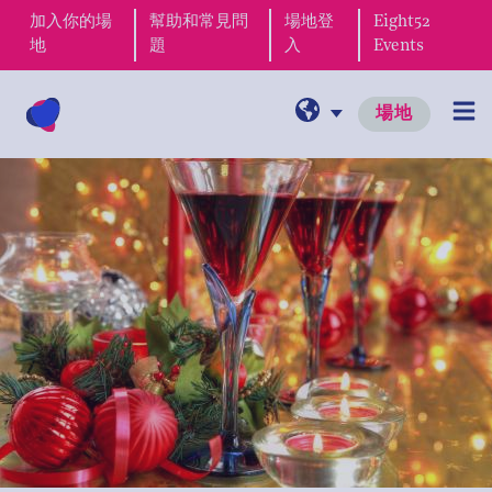
加入你的場
幫助和常見問
場地登
Eight52
地
題
入
Events
場地