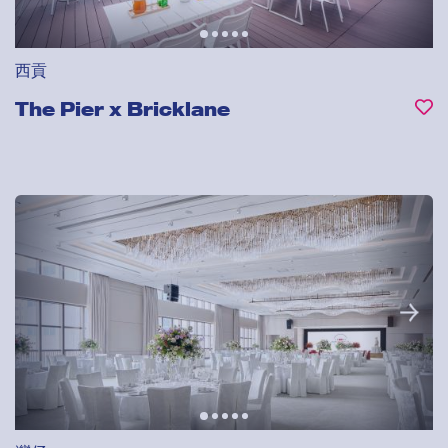
西貢
The Pier x Bricklane