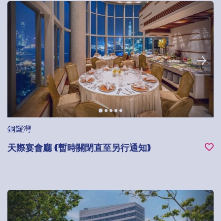
銅鑼灣
天際宴會廳 (暫時關閉直至另行通知)