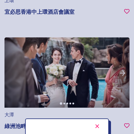
上環
宜必思香港中上環酒店會議室
大潭
綠洲池畔