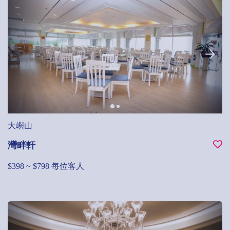
大嶼山
灣畔軒
$398 ~ $798 每位客人