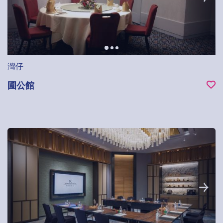
灣仔
圃公館