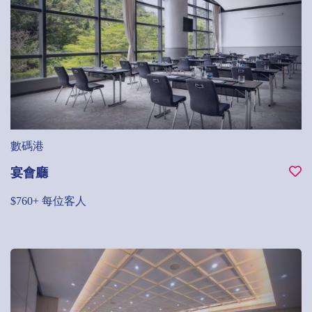
數碼港
宴會廳
$760+ 每位客人