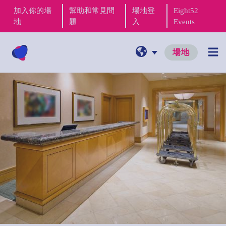
加入你的場
幫助和常見問
場地登
Eight52
地
題
入
Events
場地