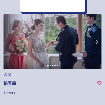
大潭
怡景廳
$75999+