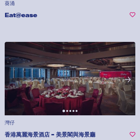
葵涌
Eat@ease
灣仔
香港萬麗海景酒店 – 美景閣與海景廳