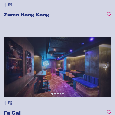
中環
Zuma Hong Kong
中環
Fa Gai