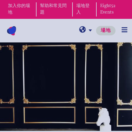
加入你的場
幫助和常見問
場地登
Eight52
地
題
入
Events
場地