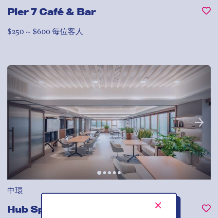
Pier 7 Café & Bar
$250 ~ $600 每位客人
中環
Hub Space on Duddell Street