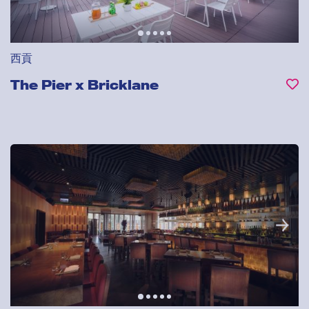
西貢
The Pier x Bricklane