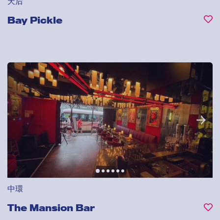
天后
Bay Pickle
中環
The Mansion Bar