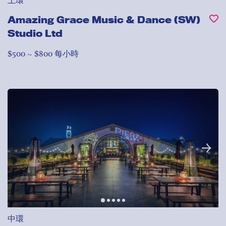
上環
Amazing Grace Music & Dance (SW)
Studio Ltd
$500 ~ $800 每小時
中環