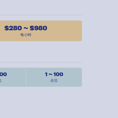
$280 ~ $980
每小時
100
1 ~ 100
位
企位