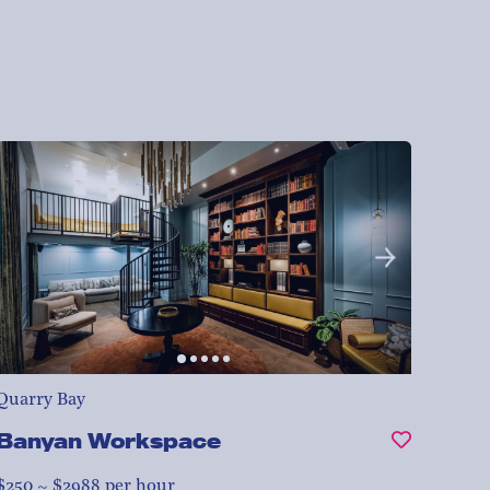
Quarry Bay
Banyan Workspace
$250 ~ $2988 per hour