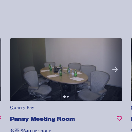
Quarry Bay
Pansy Meeting Room
多至 $640 per hour