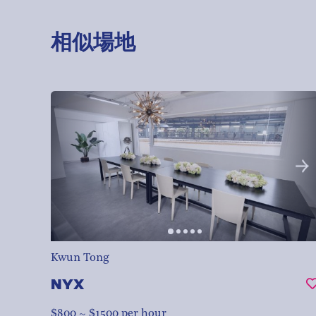
相似場地
Kwun Tong
NYX
$800 ~ $1500 per hour