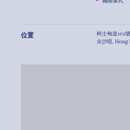
國際菜式
位置
柯士甸道102
尖沙咀, Hong 