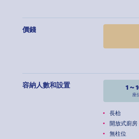
價錢
容納人數和設置
1 ~ 
座
長枱
開放式廚房
無柱位