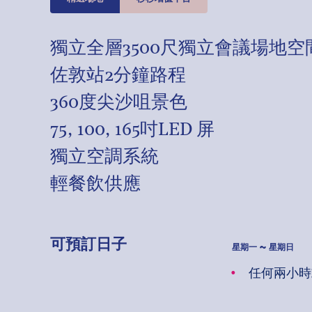
獨立全層3500尺獨立會議場地空
佐敦站2分鐘路程
360度尖沙咀景色
75, 100, 165吋LED 屏
獨立空調系統
輕餐飲供應
可預訂日子
星期一 ~ 星期日
任何兩小時