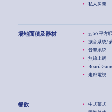
私人房間
場地面積及器材
3500 平方
擴音系統/ 
音響系統
無線上網
Board Gam
走廊電視
餐飲
中式菜式