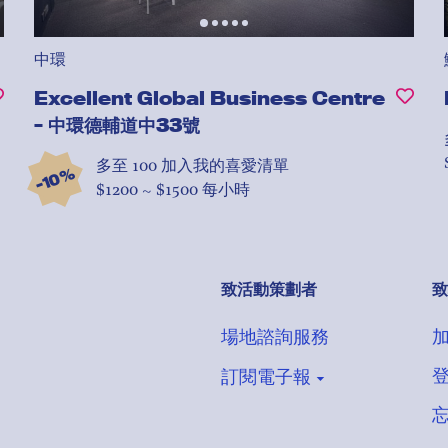
中環
Excellent Global Business Centre
- 中環德輔道中33號
多至 100
加入我的喜愛清單
-10%
$1200 ~ $1500 每小時
致活動策劃者
致
場地諮詢服務
訂閱電子報
登記收取