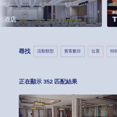
銅鑼灣
Thro
尋找
活動類型
賓客數目
位置
特
正在顯示
352
匹配結果