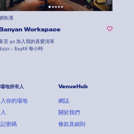
鰂魚涌
Banyan Workspace
多至 90
加入我的喜愛清單
$250 ~ $2988 每小時
場地持有人
VenueHub
加入你的場地
網誌
登入
關於我們
忘記密碼
條款及細則