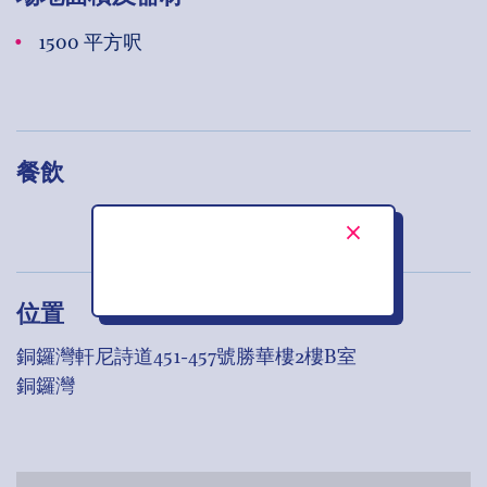
1500 平方呎
餐飲
位置
銅鑼灣軒尼詩道451-457號勝華樓2樓B室
銅鑼灣