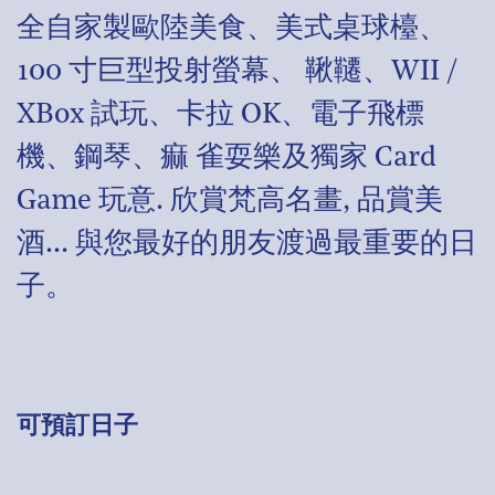
全自家製歐陸美食、美式桌球檯、
100 寸巨型投射螢幕、 鞦韆、WII /
XBox 試玩、卡拉 OK、電子飛標
機、鋼琴、痲 雀耍樂及獨家 Card
Game 玩意. 欣賞梵高名畫, 品賞美
酒… 與您最好的朋友渡過最重要的日
子。
可預訂日子