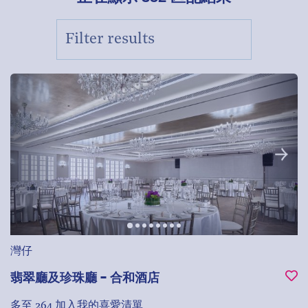
灣仔
翡翠廳及珍珠廳 - 合和酒店
多至 264
加入我的喜愛清單