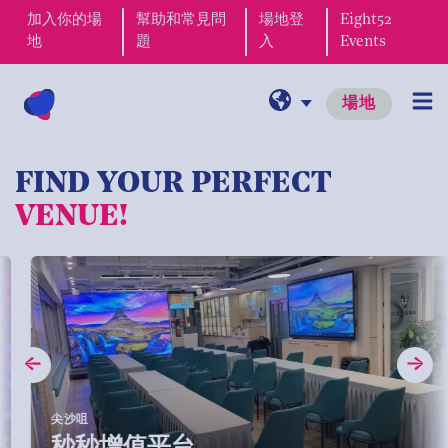
加入你的場
幫助和常見問
場地登
Eight52
地
題
入
Events
場地
FIND YOUR PERFECT
VENUE!
尖沙咀
秒秒增值平台