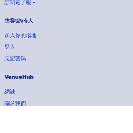
訂閱電子報
致場地持有人
登記收取VenueHub電子通訊
搶先獲得最新場地情報
多至 90
多至 500
多至 30
多至 100
多至 1800
加入我的喜愛清單
加入我的喜愛清單
加入我的喜愛清單
加入我的喜愛清單
加入我的喜愛清單
加入你的場地
$250 ~ $2988 每小時
$280 ~ $980 每小時
多至 100
多至 180
加入我的喜愛清單
加入我的喜愛清單
登入
$1200 ~ $1500 每小時
$500+ 每小時
多至 100
加入我的喜愛清單
$130 ~ $700 每小時
忘記密碼
VenueHub
網誌
關於我們
條款及細則
版權所有 ©
2026 VENUEHUB.