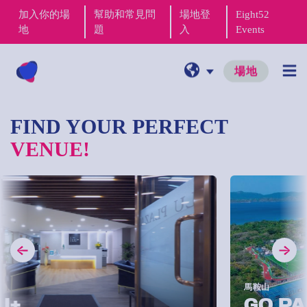
加入你的場
幫助和常見問
場地登
Eight52
地
題
入
Events
場地
FIND YOUR PERFECT
VENUE!
馬鞍山
GO PARK 