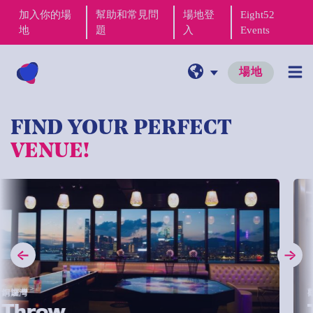
加入你的場
幫助和常見問
場地登
Eight52
地
題
入
Events
場地
FIND YOUR PERFECT
VENUE!
觀塘
ow
The 