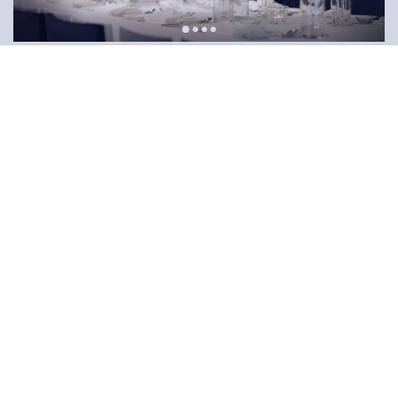
中環
WATERMARK
多至 300
加入我的喜愛清單
$498+ ~ $698+ 每位客人