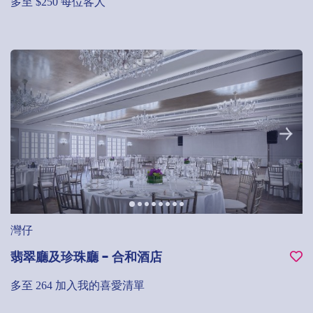
多至 $250 每位客人
灣仔
翡翠廳及珍珠廳 - 合和酒店
多至 264
加入我的喜愛清單