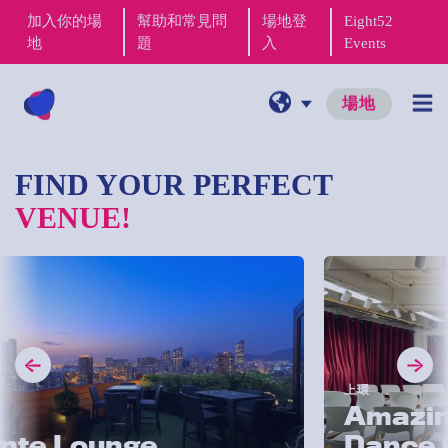
加入你的場
幫助和常見問
場地登
Eight52
地
題
入
Events
場地
FIND YOUR PERFECT
VENUE!
上環
Amazing Gr
 Lounge
Dance (SW)