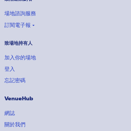
場地諮詢服務
訂閱電子報
致場地持有人
登記收取VenueHub電子通訊
搶先獲得最新場地情報
多至 120
多至 300
多至 30
多至 500
多至 1800
多至 100
加入我的喜愛清單
加入我的喜愛清單
加入我的喜愛清單
加入我的喜愛清單
加入我的喜愛清單
加入我的喜愛清單
加入你的場地
$250 ~ $600 每位客人
$280 ~ $980 每小時
多至 200
加入我的喜愛清單
多至 180
加入我的喜愛清單
登入
多至 $200 每位客人
$500+ 每小時
忘記密碼
VenueHub
網誌
關於我們