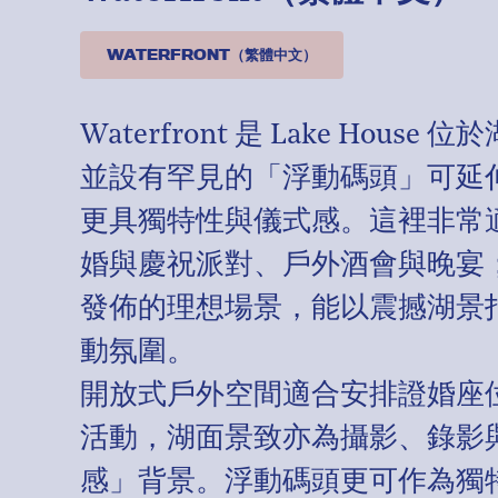
WATERFRONT（繁體中文）
Waterfront 是 Lake Hou
並設有罕見的「浮動碼頭」可延
更具獨特性與儀式感。這裡非常
婚與慶祝派對、戶外酒會與晚宴
發佈的理想場景，能以震撼湖景
動氛圍。
開放式戶外空間適合安排證婚座
活動，湖面景致亦為攝影、錄影
感」背景。浮動碼頭更可作為獨