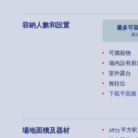
容納人數和設置
最多可容
座
可攜寵物
場內設有廚
室外露台
無柱位
下載平面圖
場地面積及器材
2873 平方呎