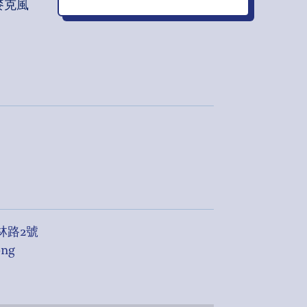
麥克風
林路2號
ong