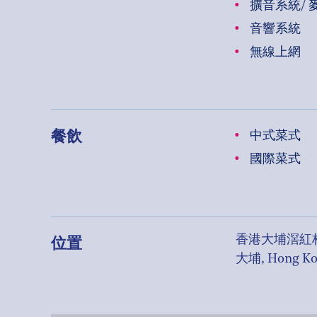
擴音系統/ 
音響系統
無線上網
餐飲
中式菜式
國際菜式
位置
香港大埔滘紅
大埔, Hong K