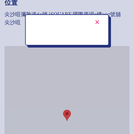
位置
尖沙咀彌敦道63號 iSQUARE 國際廣場3樓307號舖
尖沙咀