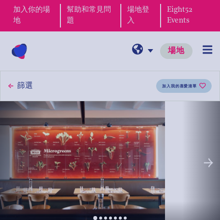
加入你的場
幫助和常見問
場地登
Eight52
地
題
入
Events
場地
篩選
加入我的喜愛清單