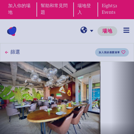
加入你的場
幫助和常見問
場地登
Eight52
地
題
入
Events
場地
篩選
加入我的喜愛清單