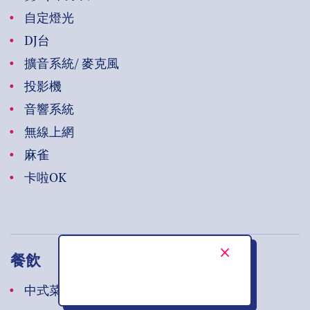
自定燈光
DJ台
擴音系統/ 麥克風
投影機
音響系統
無線上網
麻雀
卡啦OK
餐飲
中式菜式