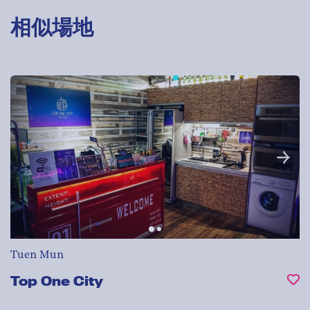
相似場地
Tuen Mun
Top One City