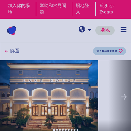
加入你的場
幫助和常見問
場地登
Eight52
地
題
入
Events
場地
篩選
加入我的喜愛清單