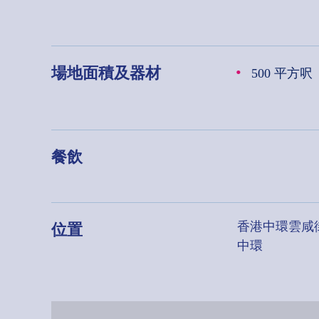
場地面積及器材
500 平方呎
餐飲
位置
香港中環雲咸
中環