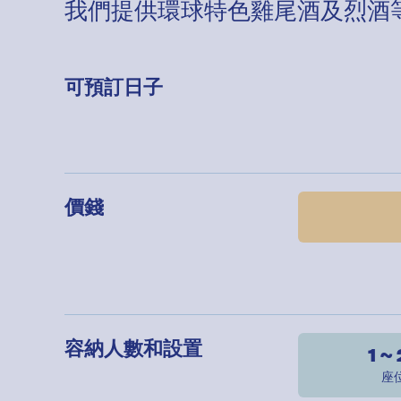
我們提供環球特色雞尾酒及烈酒
可預訂日子
價錢
容納人數和設置
1 ~
座