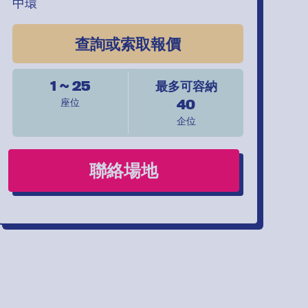
中環
查詢或索取報價
1 ~ 25
最多可容納
40
座位
企位
聯絡場地