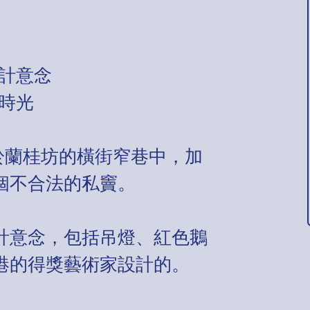
計意念
時光
廳，位於蘭桂坊的橫街窄巷中，加
個不合法的私竇。
計意念，包括吊燈、紅色鵝
港的得獎藝術家設計的。