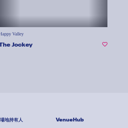
Happy Valley
The Jockey
場地持有人
VenueHub