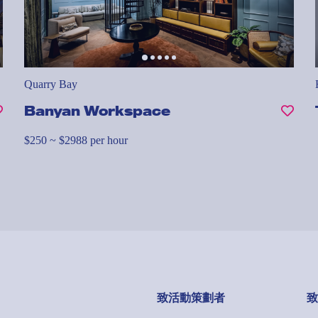
Quarry Bay
Banyan Workspace
$250 ~ $2988 per hour
致活動策劃者
致