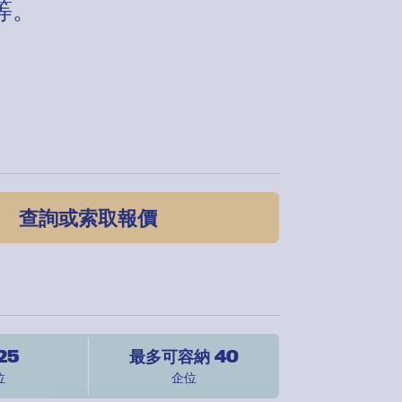
等。
查詢或索取報價
 25
最多可容納 40
位
企位