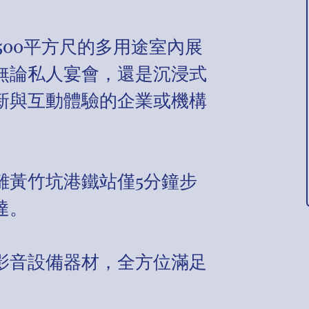
,500平方尺的多用途室內展
無論私人宴會，還是沉浸式
新與互動體驗的企業或機構
離黃竹坑港鐵站僅5分鐘步
達。
影音設備器材，全方位滿足