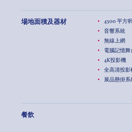
場地面積及器材
4500 平方
音響系統
無線上網
電腦記憶舞
4K投影機
全高清投影
展品懸掛系
餐飲