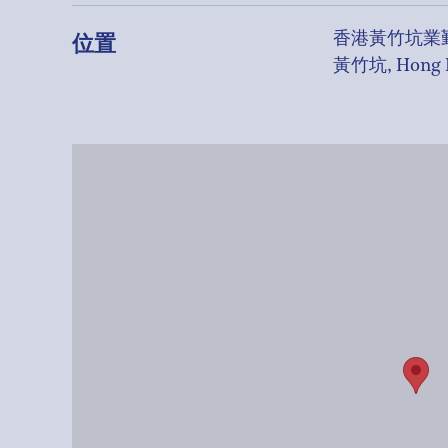
位置
香港黃竹坑業勤街
黃竹坑, Hong 