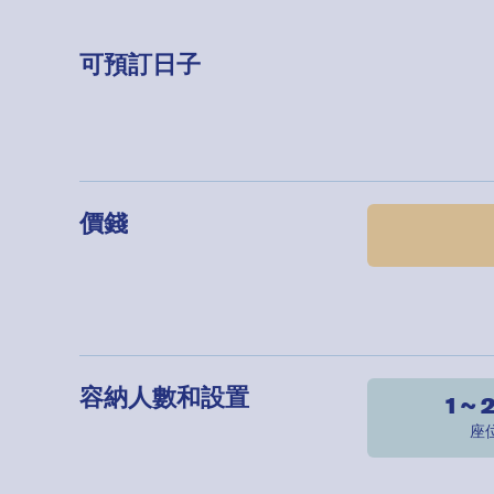
可預訂日子
價錢
容納人數和設置
1 ~ 
座