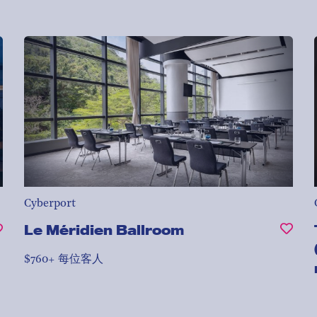
Cyberport
Le Méridien Ballroom
$760+ 每位客人