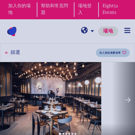
加入你的場
幫助和常見問
場地登
Eight52
地
題
入
Events
場地
篩選
加入我的喜愛清單