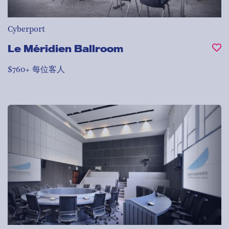
Cyberport
Le Méridien Ballroom
$760+ 每位客人