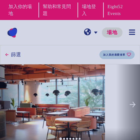
加入你的場
幫助和常見問
場地登
Eight52
地
題
入
Events
場地
篩選
加入我的喜愛清單