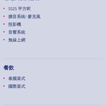
5525 平方呎
擴音系統/ 麥克風
投影機
音響系統
無線上網
餐飲
泰國菜式
國際菜式