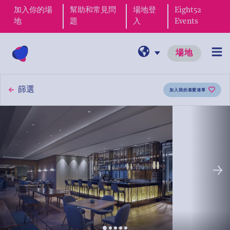
加入你的場
幫助和常見問
場地登
Eight52
地
題
入
Events
場地
篩選
加入我的喜愛清單