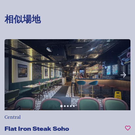
相似場地
Central
Flat Iron Steak Soho