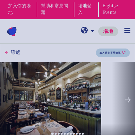
加入你的場
幫助和常見問
場地登
Eight52
地
題
入
Events
場地
篩選
加入我的喜愛清單