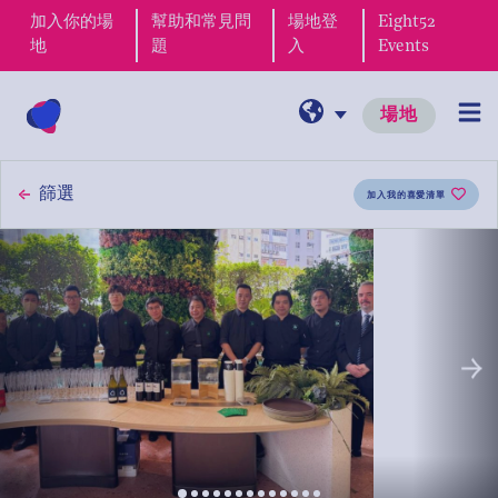
周末Brunch
加入你的場
幫助和常見問
場地登
Eight52
地
題
入
Events
婚禮
場地
所有婚禮場地
篩選
加入我的喜愛清單