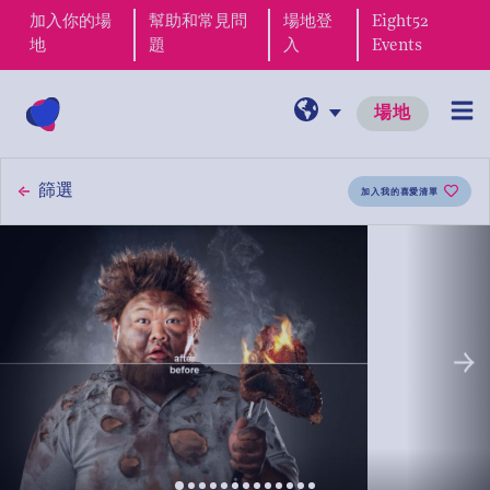
加入你的場
幫助和常見問
場地登
Eight52
周末Brunch
地
題
入
Events
場地
婚禮
篩選
加入我的喜愛清單
所有婚禮場地