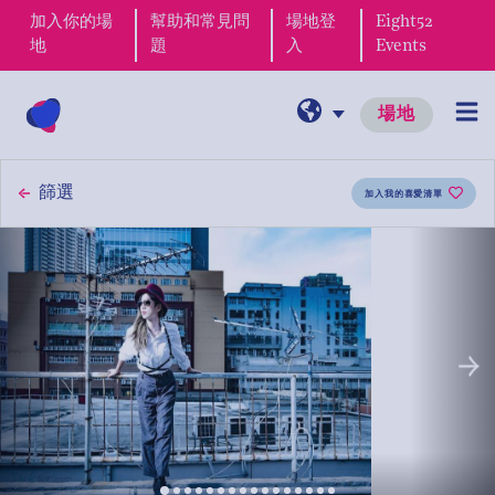
周末Brunch
加入你的場
幫助和常見問
場地登
Eight52
地
題
入
Events
婚禮
場地
所有婚禮場地
篩選
加入我的喜愛清單