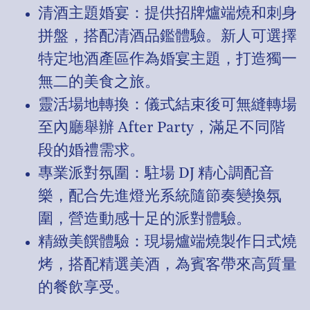
清酒主題婚宴：提供招牌爐端燒和刺身
拼盤，搭配清酒品鑑體驗。新人可選擇
特定地酒產區作為婚宴主題，打造獨一
無二的美食之旅。
靈活場地轉換：儀式結束後可無縫轉場
至內廳舉辦 After Party，滿足不同階
段的婚禮需求。
專業派對氛圍：駐場 DJ 精心調配音
樂，配合先進燈光系統隨節奏變換氛
圍，營造動感十足的派對體驗。
精緻美饌體驗：現場爐端燒製作日式燒
烤，搭配精選美酒，為賓客帶來高質量
的餐飲享受。