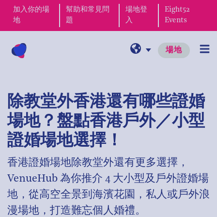
加入你的場
幫助和常見問
場地登
Eight52
地
題
入
Events
場地
除教堂外香港還有哪些證婚
場地？盤點香港戶外／小型
證婚場地選擇！
香港證婚場地除教堂外還有更多選擇，
VenueHub 為你推介 4 大小型及戶外證婚場
地，從高空全景到海濱花園，私人或戶外浪
漫場地，打造難忘個人婚禮。