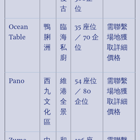
古
位
Ocean
鴨
臨
35 座位
需聯繫
Table
脷
海
／ 70 企
場地獲
洲
私
位
取詳細
廚
價格
Pano
西
維
54 座位
需聯繫
九
港
／ 80
場地獲
文
全
企位
取詳細
化
景
價格
區