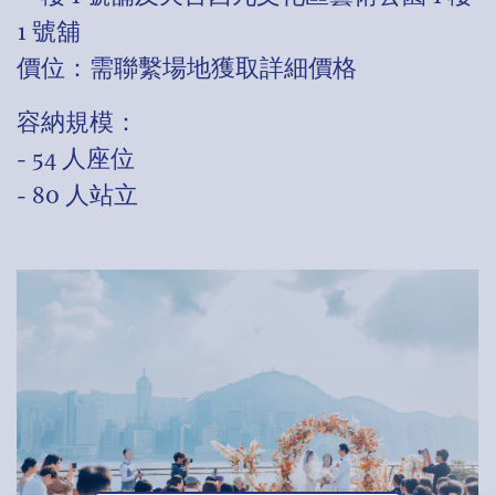
1 號舖
價位：需聯繫場地獲取詳細價格
容納規模：
- 54 人座位
- 80 人站立