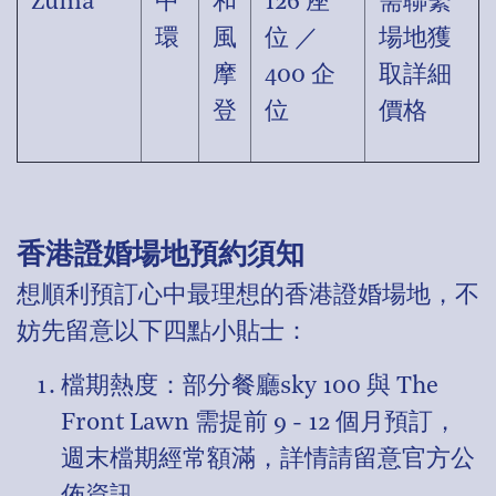
Zuma
中
和
126 座
需聯繫
環
風
位 ／
場地獲
摩
400 企
取詳細
登
位
價格
香港證婚場地預約須知
想順利預訂心中最理想的香港證婚場地，不
妨先留意以下四點小貼士：
檔期熱度：部分餐廳sky 100 與 The
Front Lawn 需提前 9 - 12 個月預訂，
週末檔期經常額滿，詳情請留意官方公