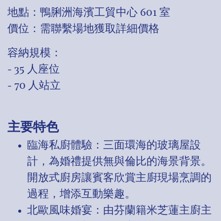
地點：鴨脷洲海濱工貿中心 601 室
價位：需聯繫場地獲取詳細價格
容納規模：
- 35 人座位
- 70 人站立
主要特色
臨海私廚體驗：三面環海的玻璃屋設
計，為婚禮提供無與倫比的海景背景。
開放式廚房讓賓客欣賞主廚現場烹調的
過程，增添互動樂趣。
北歐風味婚宴：由芬蘭籍米芝蓮主廚主