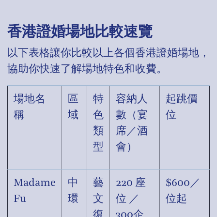
香港證婚場地比較速覽
以下表格讓你比較以上各個香港證婚場地，
協助你快速了解場地特色和收費。
場地名
區
特
容納人
起跳價
稱
域
色
數（宴
位
類
席／酒
型
會）
Madame
中
藝
220 座
$600／
Fu
環
文
位 ／
位起
復
300企