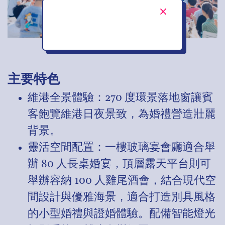
主要特色
維港全景體驗：270 度環景落地窗讓賓
客飽覽維港日夜景致，為婚禮營造壯麗
背景。
靈活空間配置：一樓玻璃宴會廳適合舉
辦 80 人長桌婚宴，頂層露天平台則可
舉辦容納 100 人雞尾酒會，結合現代空
間設計與優雅海景，適合打造別具風格
的小型婚禮與證婚體驗。配備智能燈光