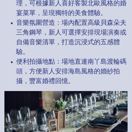
理，可根據新人喜好客製北歐風格的婚
宴菜單，呈現獨特的美食體驗。
音樂氛圍營造：場內配置高級貝森朵夫
三角鋼琴，新人可選擇安排現場演奏或
自備音樂清單，打造沉浸式的五感體
驗。
便利拍攝地點：場地直連南丫島渡輪碼
頭，方便新人安排海島風格的婚紗拍
攝，豐富婚禮回憶。